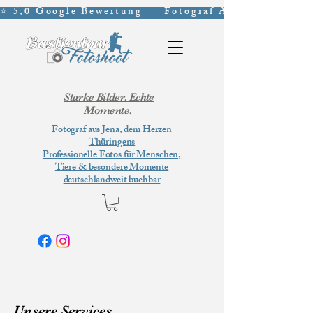
⭐ 5,0 Google Bewertung  |  Fotograf Aus Jena  | Por
Starke Bilder. Echte
Momente.
Fotograf aus Jena, dem Herzen
Thüringens
Professionelle Fotos für Menschen,
Tiere & besondere Momente
deutschlandweit buchbar
Unsere Services